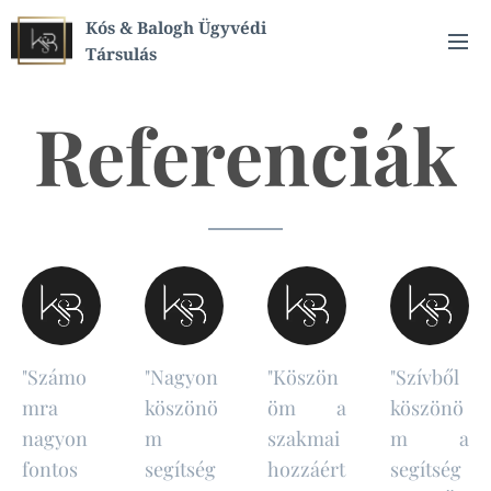
Kós & Balogh Ügyvédi
Társulás
Referenciák
"Számo
"Nagyon
"Köszön
"Szívből
mra
köszönö
öm a
köszönö
nagyon
m
szakmai
m a
fontos
segítség
hozzáért
segítség