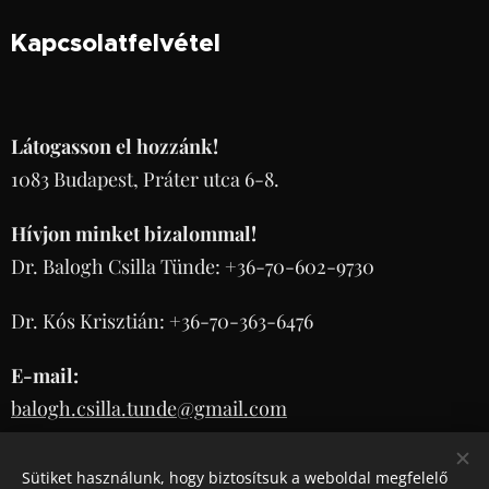
Kapcsolatfelvétel
Látogasson el hozzánk!
1083 Budapest, Práter utca 6-8.
Hívjon minket bizalommal!
Dr. Balogh Csilla Tünde: +36-70-602-9730
Dr. Kós Krisztián: +36-70-363-6476
E-mail:
balogh.csilla.tunde@gmail.com
koskrisztian.dr@gmail.com
Sütiket használunk, hogy biztosítsuk a weboldal megfelelő