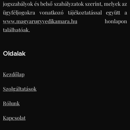
jogszabályok és belső szabályzatok szerint, melyek az
ügyféljogokra vonatkozó tájékoztatással együtt a
www.magyarugyvedikamara.hu
honlapon
találhatóak.
Oldalak
Kezdőlap
Szolgáltatások
Rólunk
Kapcsolat