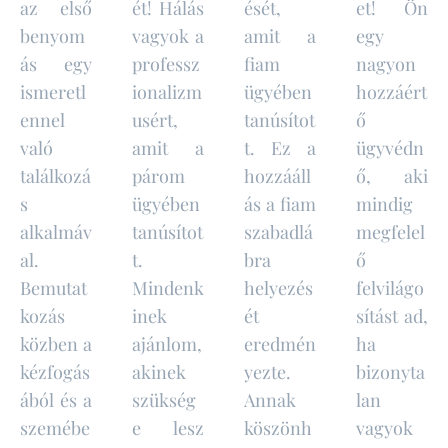
az első
ét! Hálás
ését,
et! Ön
benyom
vagyok a
amit a
egy
ás egy
professz
fiam
nagyon
ismeretl
ionalizm
ügyében
hozzáért
ennel
usért,
tanúsítot
ő
való
amit a
t. Ez a
ügyvédn
találkozá
párom
hozzááll
ő, aki
s
ügyében
ás a fiam
mindig
alkalmáv
tanúsítot
szabadlá
megfelel
al.
t.
bra
ő
Bemutat
Mindenk
helyezés
felvilágo
kozás
inek
ét
sítást ad,
közben a
ajánlom,
eredmén
ha
kézfogás
akinek
yezte.
bizonyta
ából és a
szükség
Annak
lan
szemébe
e lesz
köszönh
vagyok