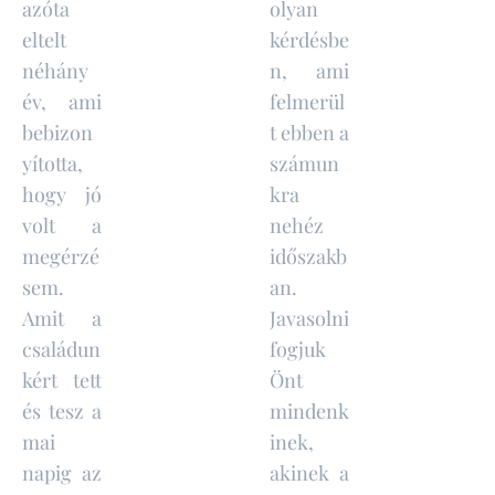
azóta
olyan
eltelt
kérdésbe
néhány
n, ami
év, ami
felmerül
bebizon
t ebben a
yította,
számun
hogy jó
kra
volt a
nehéz
megérzé
időszakb
sem.
an.
Amit a
Javasolni
családun
fogjuk
kért tett
Önt
és tesz a
mindenk
mai
inek,
napig az
akinek a