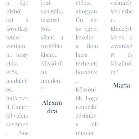
n égő
jogi
etően,
valamely
tűzből
szolgálta
ahogyan
kérdésbe
azt a
tásaira!
Ön ezt
n.
következ
Sok
az ügyet
Elnézést
tetést
sikert a
kezelte,
kérek a
vontam
továbbia
a fiam
zavarásé
le, hogy
kban...
haza
rt és
ritka
Köszönü
térhetett
köszönö
erős,
nk
hozzánk
m!"
lendület
mindent
.
Maria
es,
!"
Köszönj
határozo
ük, hogy
Alexan
tt Ember
rendelke
dra
áll velem
zésünkr
szemben
e állt
. Nos
minden