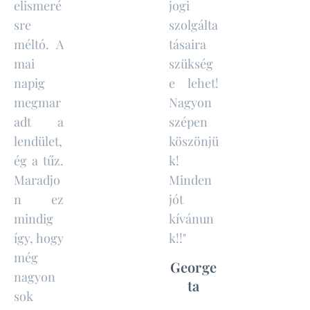
elismeré
jogi
sre
szolgálta
méltó. A
tásaira
mai
szükség
napig
e lehet!
megmar
Nagyon
adt a
szépen
lendület,
köszönjü
ég a tűz.
k!
Maradjo
Minden
n ez
jót
mindig
kívánun
így, hogy
k!!"
még
George
nagyon
ta
sok