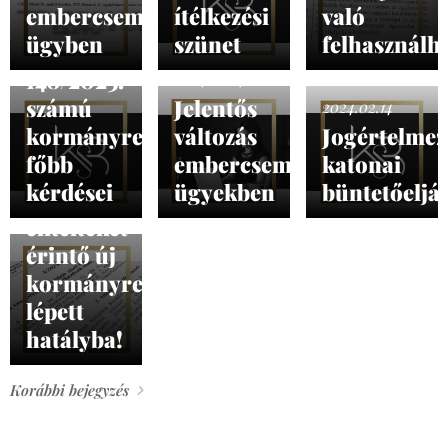
embercsempész
ítélkezési
való
2024.02.14
ügyben
szünet
felhasználh
A
148/2023.
2024.02.14
számú
Jelentős
2024.02.14
kormányrendelet
változás
Jogértelmez
főbb
embercsempész
katonai
2024.02.14
kérdései
ügyekben
büntetőeljá
Külföldi
elítélteket
érintő új
kormányrendelet
lépett
hatályba!
Korábbi bejegyzés