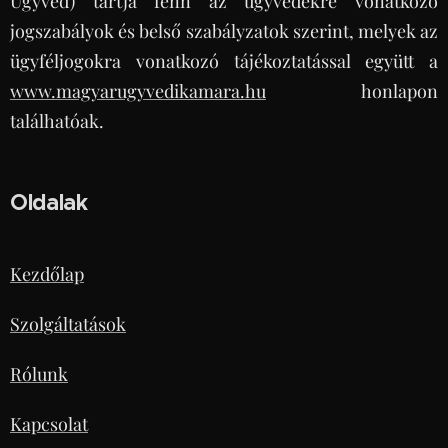
Ügyvéd) tartja fenn az ügyvédekre vonatkozó
jogszabályok és belső szabályzatok szerint, melyek az
ügyféljogokra vonatkozó tájékoztatással együtt a
www.magyarugyvedikamara.hu
honlapon
találhatóak.
Oldalak
Kezdőlap
Szolgáltatások
Rólunk
Kapcsolat