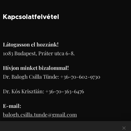
Kapcsolatfelvétel
Látogasson el hozzánk!
1083 Budapest, Práter utca 6-8.
Hívjon minket bizalommal!
Dr. Balogh Csilla Tünde: +36-70-602-9730
Dr. Kós Krisztián: +36-70-363-6476
E-mail:
balogh.csilla.tunde@gmail.com
koskrisztian.dr@gmail.com