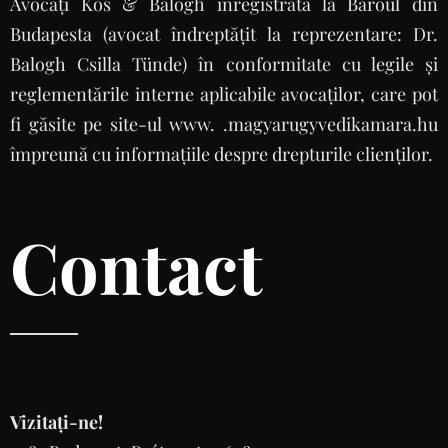
Avocați Kós & Balogh înregistrată la Baroul din
Budapesta (avocat îndreptățit la reprezentare: Dr.
Balogh Csilla Tünde) în conformitate cu legile și
reglementările interne aplicabile avocaților, care pot
fi găsite pe site-ul www. .magyarugyvedikamara.hu
împreună cu informațiile despre drepturile clienților.
Contact
Vizitați-ne!