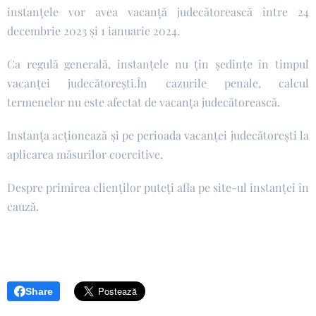
instanțele vor avea vacanță judecătorească între 24
decembrie 2023 și 1 ianuarie 2024.
Ca regulă generală, instanțele nu țin ședințe în timpul
vacanței judecătorești.În cazurile penale, calcul
termenelor nu este afectat de vacanța judecătorească.
Instanța acționează și pe perioada vacanței judecătorești la
aplicarea măsurilor coercitive.
Despre primirea clienților puteți afla pe site-ul instanței în
cauză.
Share