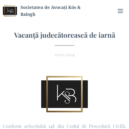
Societatea de Avocați Kós &
Balogh
Vacanță judecătorească de iarnă
21.02.2024
Conform articolului 148 din Codul de Procedură Civilă,