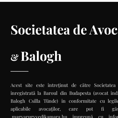
Societatea de Avoc
Balogh
&
Acest site este întreținut de către Societat
înregistrată la Baroul din Budapesta (avocat îndr
Balogh Csilla Tünde) în conformitate cu legil
aplicabile avocaților, care pot fi g
.magyarugyvedikamara.hu împreună cu inform