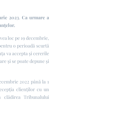
arie 2023
.
Ca urmare a
anțelor.
avea loc pe 19 decembrie,
 pentru o perioadă scurtă
ța va accepta și cererile
iare și se poate depune și
ecembrie 2022 până la 1
ecepția clienților cu un
 clădirea Tribunalului