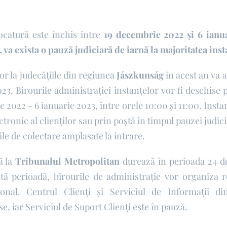
ocatură este închis între
19 decembrie 2022 și 6 ianu
va exista o pauză judiciară de iarnă la majoritatea inst
lor la judecățiile din regiunea
Jászkunság
în acest an va 
023. Birourile administrației instanțelor vor fi deschise
 2022 - 6 ianuarie 2023, între orele 10:00 și 11:00. Instan
ctronic al clienților sau prin poștă în timpul pauzei judic
ile de colectare amplasate la intrare.
ă la
Tribunalul Metropolitan
durează în perioada 24 d
tă perioadă, birourile de administrație vor organiza r
al. Centrul Clienți și Serviciul de Informații din
e, iar Serviciul de Suport Clienți este în pauză.