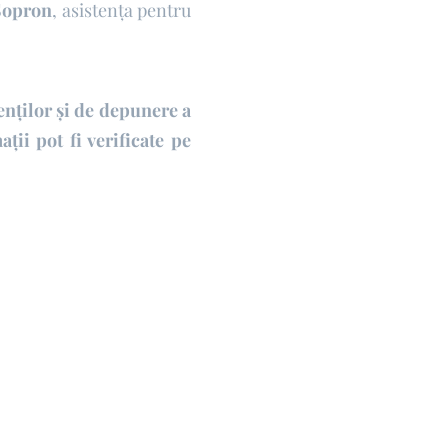
 Sopron
, asistența pentru
en
ț
ilor
ș
i de depunere a
ma
ț
ii pot fi verificate pe