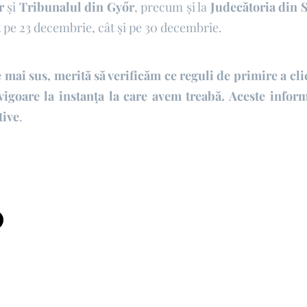
r
și
Tribunalul din Gy
ő
r
, precum și la
Judec
ă
toria din
ât pe 23 decembrie, cât și pe 30 decembrie.
 mai sus, merită să verificăm ce reguli de primire a cli
igoare la instan
ț
a la care avem treabă. Aceste infor
tive
.