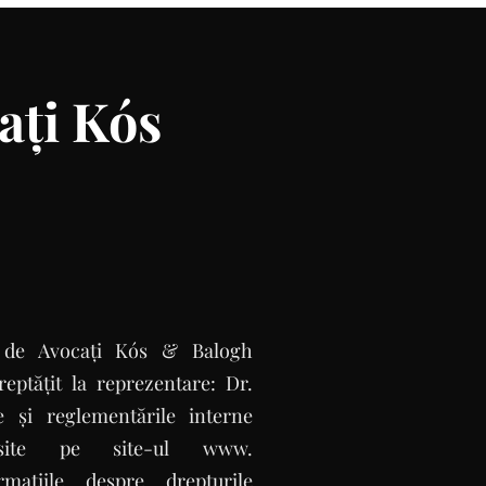
ați Kós
ea de Avocați Kós & Balogh
eptățit la reprezentare: Dr.
e și reglementările interne
ăsite pe site-ul www.
ațiile despre drepturile