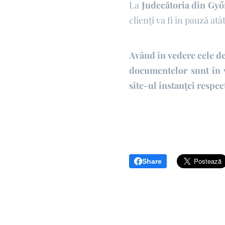
La
Judecătoria din Győ
clienți va fi în pauză at
Având în vedere cele de
documentelor sunt în v
site-ul instan
ț
ei respec
Share