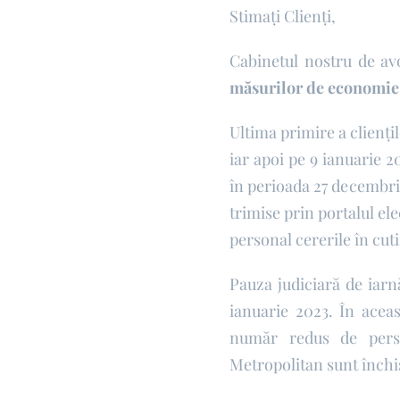
Stimați Clienți,
Cabinetul nostru de av
măsurilor de economie, 
Ultima primire a clienți
iar apoi pe 9 ianuarie 2
în perioada 27 decembrie
trimise prin portalul ele
personal cererile în cuti
Pauza judiciară de iarn
ianuarie 2023. În aceas
număr redus de person
Metropolitan sunt închis