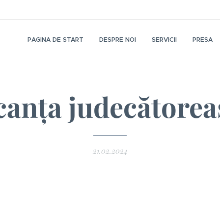
PAGINA DE START
DESPRE NOI
SERVICII
PRESA
canța judecătorea
21.02.2024